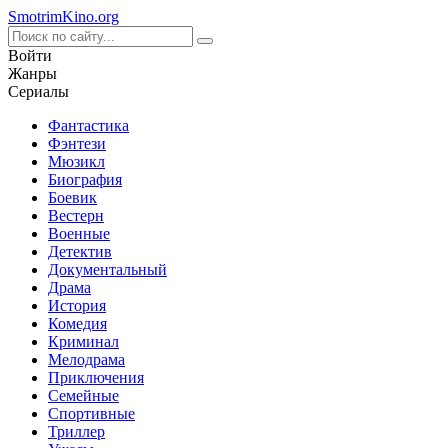
Smotrim
Kino
.org
Войти
Жанры
Сериалы
Фантастика
Фэнтези
Мюзикл
Биография
Боевик
Вестерн
Военные
Детектив
Документальный
Драма
История
Комедия
Криминал
Мелодрама
Приключения
Семейные
Спортивные
Триллер