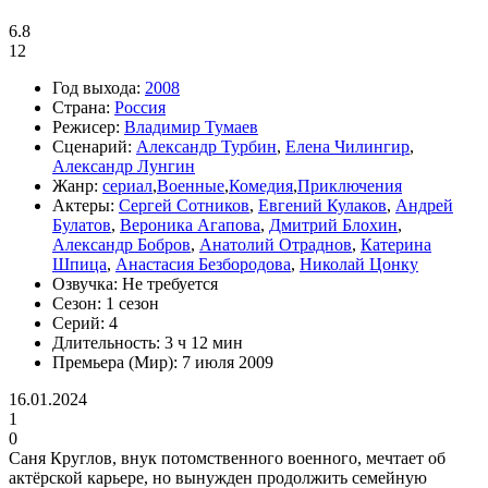
6.8
12
Год выхода:
2008
Страна:
Россия
Режисер:
Владимир Тумаев
Сценарий:
Александр Турбин
,
Елена Чилингир
,
Александр Лунгин
Жанр:
cериал
,
Военные
,
Комедия
,
Приключения
Актеры:
Сергей Сотников
,
Евгений Кулаков
,
Андрей
Булатов
,
Вероника Агапова
,
Дмитрий Блохин
,
Александр Бобров
,
Анатолий Отраднов
,
Катерина
Шпица
,
Анастасия Безбородова
,
Николай Цонку
Озвучка:
Не требуется
Сезон:
1 сезон
Серий:
4
Длительность:
3 ч 12 мин
Премьера (Мир):
7 июля 2009
16.01.2024
1
0
Саня Круглов, внук потомственного военного, мечтает об
актёрской карьере, но вынужден продолжить семейную