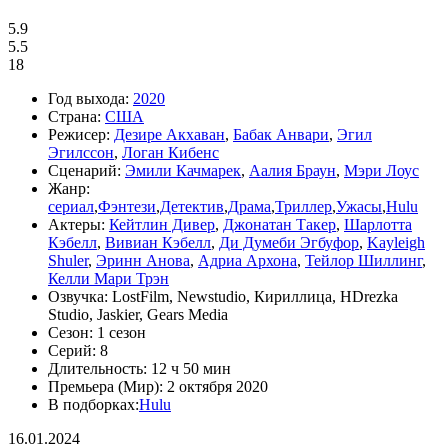
5.9
5.5
18
Год выхода:
2020
Страна:
США
Режисер:
Дезире Акхаван
,
Бабак Анвари
,
Эгил
Эгилссон
,
Логан Кибенс
Сценарий:
Эмили Качмарек
,
Аалия Браун
,
Мэри Лоус
Жанр:
cериал
,
Фэнтези
,
Детектив
,
Драма
,
Триллер
,
Ужасы
,
Hulu
Актеры:
Кейтлин Дивер
,
Джонатан Такер
,
Шарлотта
Кэбелл
,
Вивиан Кэбелл
,
Ди Думеби Эгбуфор
,
Kayleigh
Shuler
,
Эринн Анова
,
Адриа Архона
,
Тейлор Шиллинг
,
Келли Мари Трэн
Озвучка:
LostFilm, Newstudio, Кириллица, HDrezka
Studio, Jaskier, Gears Media
Сезон:
1 сезон
Серий:
8
Длительность:
12 ч 50 мин
Премьера (Мир):
2 октября 2020
В подборках:
Hulu
16.01.2024