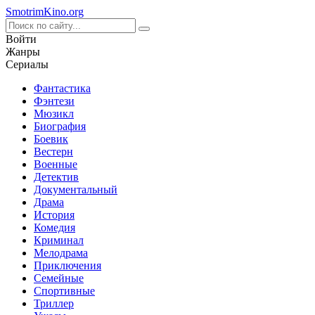
Smotrim
Kino
.org
Войти
Жанры
Сериалы
Фантастика
Фэнтези
Мюзикл
Биография
Боевик
Вестерн
Военные
Детектив
Документальный
Драма
История
Комедия
Криминал
Мелодрама
Приключения
Семейные
Спортивные
Триллер