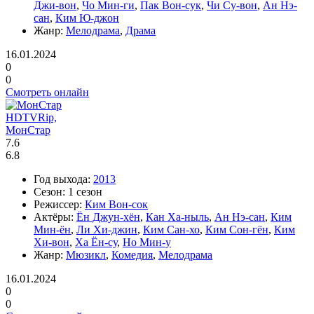
Джи-вон
,
Чо Мин-ги
,
Пак Вон-сук
,
Чи Су-вон
,
Ан Нэ-
сан
,
Ким Ю-джон
Жанр:
Мелодрама
,
Драма
16.01.2024
0
0
Смотреть онлайн
HDTVRip,
МонСтар
7.6
6.8
Год выхода:
2013
Сезон:
1 сезон
Режиссер:
Ким Вон-сок
Актёры:
Ён Джун-хён
,
Кан Ха-ныль
,
Ан Нэ-сан
,
Ким
Мин-ён
,
Ли Хи-джин
,
Ким Сан-хо
,
Ким Сон-гён
,
Ким
Хи-вон
,
Ха Ён-су
,
Но Мин-у
Жанр:
Мюзикл
,
Комедия
,
Мелодрама
16.01.2024
0
0