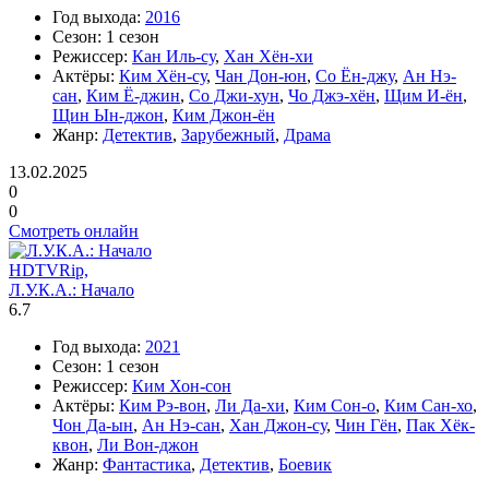
Год выхода:
2016
Сезон:
1 сезон
Режиссер:
Кан Иль-су
,
Хан Хён-хи
Актёры:
Ким Хён-су
,
Чан Дон-юн
,
Со Ён-джу
,
Ан Нэ-
сан
,
Ким Ё-джин
,
Со Джи-хун
,
Чо Джэ-хён
,
Щим И-ён
,
Щин Ын-джон
,
Ким Джон-ён
Жанр:
Детектив
,
Зарубежный
,
Драма
13.02.2025
0
0
Смотреть онлайн
HDTVRip,
Л.У.К.А.: Начало
6.7
Год выхода:
2021
Сезон:
1 сезон
Режиссер:
Ким Хон-сон
Актёры:
Ким Рэ-вон
,
Ли Да-хи
,
Ким Сон-о
,
Ким Сан-хо
,
Чон Да-ын
,
Ан Нэ-сан
,
Хан Джон-су
,
Чин Гён
,
Пак Хёк-
квон
,
Ли Вон-джон
Жанр:
Фантастика
,
Детектив
,
Боевик