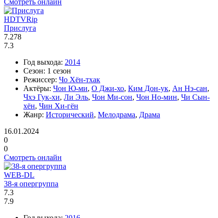
Смотреть онлайн
HDTVRip
Прислуга
7.278
7.3
Год выхода:
2014
Сезон:
1 сезон
Режиссер:
Чо Хён-тхак
Актёры:
Чон Ю-ми
,
О Джи-хо
,
Ким Дон-ук
,
Ан Нэ-сан
,
Чхэ Гук-хи
,
Ли Эль
,
Чон Ми-сон
,
Чон Но-мин
,
Чи Сын-
хён
,
Чин Хи-гён
Жанр:
Исторический
,
Мелодрама
,
Драма
16.01.2024
0
0
Смотреть онлайн
WEB-DL
38-я опергруппа
7.3
7.9
Год выхода:
2016