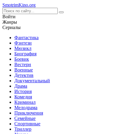
Smotrim
Kino
.org
Войти
Жанры
Сериалы
Фантастика
Фэнтези
Мюзикл
Биография
Боевик
Вестерн
Военные
Детектив
Документальный
Драма
История
Комедия
Криминал
Мелодрама
Приключения
Семейные
Спортивные
Триллер