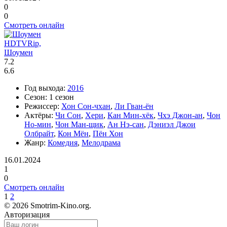
0
0
Смотреть онлайн
HDTVRip,
Шоумен
7.2
6.6
Год выхода:
2016
Сезон:
1 сезон
Режиссер:
Хон Сон-чхан
,
Ли Гван-ён
Актёры:
Чи Сон
,
Хери
,
Кан Мин-хёк
,
Чхэ Джон-ан
,
Чон
Но-мин
,
Чон Ман-щик
,
Ан Нэ-сан
,
Дэниэл Джои
Олбрайт
,
Кон Мён
,
Пён Хон
Жанр:
Комедия
,
Мелодрама
16.01.2024
1
0
Смотреть онлайн
1
2
©
2026 Smotrim-Kino.org.
Авторизация