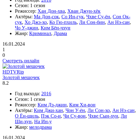
Сезон:
1 сезон
Режиссер:
Хан Дон-хва
,
Хван Джун-хёк
Актёры:
Ма Дон-сок
,
Со Ин-гук
,
Чхве Су-ён
,
Сон Ок-
сук
,
Хо Джэ-хо
,
Ко Гю-пхиль
,
Ли Сон-бин
,
Ан Нэ-сан
,
Чо У-джин
,
Ким Бён-чхун
Жанр:
Криминал
,
Драма
16.01.2024
1
0
Смотреть онлайн
HDTVRip
Золотой мешочек
8.2
Год выхода:
2016
Сезон:
1 сезон
Режиссер:
Ким Дэ-джин
,
Ким Хи-вон
Актёры:
Ким Джи-хан
,
Чон У-ён
,
Ли Сон-хо
,
Ан Нэ-сан
,
О Ён-щиль
,
Пэк Со-и
,
Чи Су-вон
,
Чхве Сын-хун
,
Ли
Щи-хун
,
На Ин-у
Жанр:
мелодрама
16.01.2024