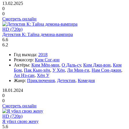
13.02.2025
0
0
Смотреть онлайн
HD (720p)
Детектив К: Тайна демона-вампира
6.6
6.2
Год выхода:
2018
Режиссер:
Ким Сог-юн
Актёры:
Ким Мён-мин
,
О Даль-су
,
Ким Джи-вон
,
Ким
Бом
,
Пак Кын-хён
,
У Хён
,
Ли Мин-ги
,
Нам Сон-джин
,
Ан Нэ-сан
,
Хён У
Жанр:
Приключения
,
Детектив
,
Комедия
18.01.2024
0
0
Смотреть онлайн
HD (720p)
Я убил свою жену
5.6