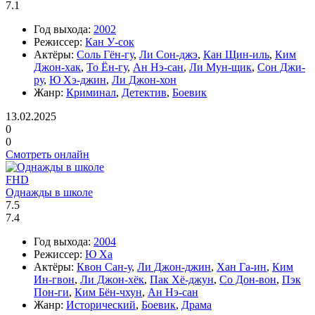
7.1
Год выхода:
2002
Режиссер:
Кан У-сок
Актёры:
Соль Гён-гу
,
Ли Сон-джэ
,
Кан Щин-иль
,
Ким
Джон-хак
,
То Ён-гу
,
Ан Нэ-сан
,
Ли Мун-щик
,
Сон Джи-
ру
,
Ю Хэ-джин
,
Ли Джон-хон
Жанр:
Криминал
,
Детектив
,
Боевик
13.02.2025
0
0
Смотреть онлайн
FHD
Однажды в школе
7.5
7.4
Год выхода:
2004
Режиссер:
Ю Ха
Актёры:
Квон Сан-у
,
Ли Джон-джин
,
Хан Га-ин
,
Ким
Ин-гвон
,
Ли Джон-хёк
,
Пак Хё-джун
,
Со Дон-вон
,
Пэк
Пон-ги
,
Ким Бён-чхун
,
Ан Нэ-сан
Жанр:
Исторический
,
Боевик
,
Драма