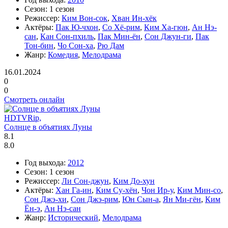
Сезон:
1 сезон
Режиссер:
Ким Вон-сок
,
Хван Ин-хёк
Актёры:
Пак Ю-чхон
,
Со Хё-рим
,
Ким Ха-гюн
,
Ан Нэ-
сан
,
Кан Сон-пхиль
,
Пак Мин-ён
,
Сон Джун-ги
,
Пак
Тон-бин
,
Чо Сон-ха
,
Рю Дам
Жанр:
Комедия
,
Мелодрама
16.01.2024
0
0
Смотреть онлайн
HDTVRip,
Солнце в объятиях Луны
8.1
8.0
Год выхода:
2012
Сезон:
1 сезон
Режиссер:
Ли Сон-джун
,
Ким До-хун
Актёры:
Хан Га-ин
,
Ким Су-хён
,
Чон Ир-у
,
Ким Мин-со
,
Сон Джэ-хи
,
Сон Джэ-рим
,
Юн Сын-а
,
Ян Ми-гён
,
Ким
Ён-э
,
Ан Нэ-сан
Жанр:
Исторический
,
Мелодрама