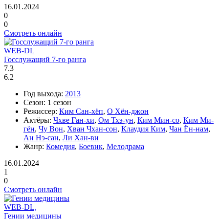
16.01.2024
0
0
Смотреть онлайн
WEB-DL
Госслужащий 7-го ранга
7.3
6.2
Год выхода:
2013
Сезон:
1 сезон
Режиссер:
Ким Сан-хёп
,
О Хён-джон
Актёры:
Чхве Ган-хи
,
Ом Тхэ-ун
,
Ким Мин-со
,
Ким Ми-
гён
,
Чу Вон
,
Хван Чхан-сон
,
Клаудия Ким
,
Чан Ён-нам
,
Ан Нэ-сан
,
Ли Хан-ви
Жанр:
Комедия
,
Боевик
,
Мелодрама
16.01.2024
1
0
Смотреть онлайн
WEB-DL,
Гении медицины