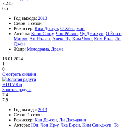
7.215
6.5
Год выхода:
2013
Сезон:
1 сезон
Режиссер:
Ким До-хун
,
О Хён-джон
Актёры:
Квон Сан-у
,
Чон Рё-вон
,
Чу Джи-хун
,
О Ён-со
,
Минхо
,
Ан Нэ-сан
,
Алекс Чу
,
Ким Чхон
,
Ким Ён-э
,
Ли
Дэ-ён
Жанр:
Мелодрама
,
Драма
16.01.2024
1
0
Смотреть онлайн
HDTVRip
Золотая радуга
7.4
7.8
Год выхода:
2013
Сезон:
1 сезон
Режиссер:
Кан Дэ-сон
,
Ли Джэ-джин
Актёры:
Юи
,
Чон Ир-у
,
Чха Е-рён
,
Ким Сан-джун
,
То