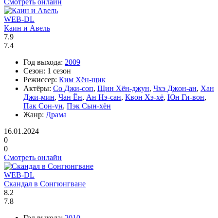
Смотреть онлайн
WEB-DL
Каин и Авель
7.9
7.4
Год выхода:
2009
Сезон:
1 сезон
Режиссер:
Ким Хён-щик
Актёры:
Со Джи-соп
,
Щин Хён-джун
,
Чхэ Джон-ан
,
Хан
Джи-мин
,
Чан Ён
,
Ан Нэ-сан
,
Квон Хэ-хё
,
Юн Ги-вон
,
Пак Сон-ун
,
Пэк Сын-хён
Жанр:
Драма
16.01.2024
0
0
Смотреть онлайн
WEB-DL
Скандал в Сонгюнгване
8.2
7.8
Год выхода:
2010