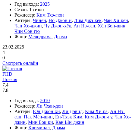
Год выхода:
2025
Сезон:
1 сезон
Режиссер:
Ким Тхэ-гюн
Актёры:
Чинён
,
Но Джон-и
,
Лим Джэ-хёк
,
Чан Хи-рён
,
Чан Хе-джин
,
Чу Джон-хёк
,
Ан Нэ-сан
,
Хён Бон-щик
,
Чин Сон-гю
Жанр:
Мелодрама
,
Драма
23.02.2025
4
0
Смотреть онлайн
FHD
Поэзия
7.4
7.8
Год выхода:
2010
Режиссер:
Ли Чхан-дон
Актёры:
Юн Джон-хи
,
Ли Дэвид
,
Ким Хи-ра
,
Ан Нэ-
сан
,
Пак Мён-щин
,
Ен-Тхэк Ким
,
Ким Джон-гу
,
Чан Хе-
джин
,
Мин Бок-ки
,
Кан Ын-джин
Жанр:
Криминал
,
Драма