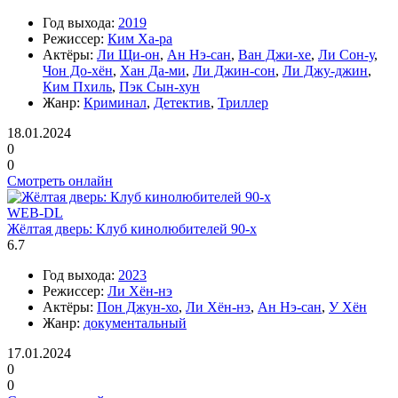
Год выхода:
2019
Режиссер:
Ким Ха-ра
Актёры:
Ли Щи-он
,
Ан Нэ-сан
,
Ван Джи-хе
,
Ли Сон-у
,
Чон До-хён
,
Хан Да-ми
,
Ли Джин-сон
,
Ли Джу-джин
,
Ким Пхиль
,
Пэк Сын-хун
Жанр:
Криминал
,
Детектив
,
Триллер
18.01.2024
0
0
Смотреть онлайн
WEB-DL
Жёлтая дверь: Клуб кинолюбителей 90-х
6.7
Год выхода:
2023
Режиссер:
Ли Хён-нэ
Актёры:
Пон Джун-хо
,
Ли Хён-нэ
,
Ан Нэ-сан
,
У Хён
Жанр:
документальный
17.01.2024
0
0