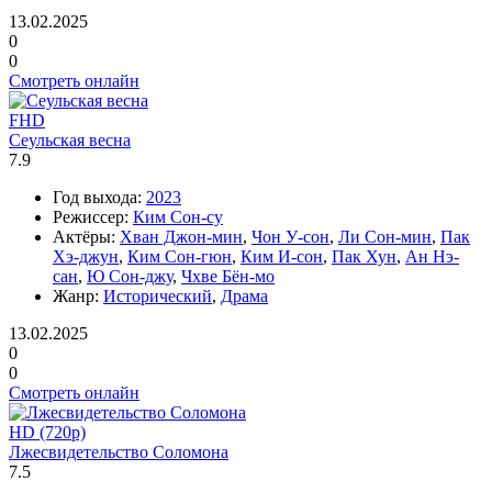
13.02.2025
0
0
Смотреть онлайн
FHD
Сеульская весна
7.9
Год выхода:
2023
Режиссер:
Ким Сон-су
Актёры:
Хван Джон-мин
,
Чон У-сон
,
Ли Сон-мин
,
Пак
Хэ-джун
,
Ким Сон-гюн
,
Ким И-сон
,
Пак Хун
,
Ан Нэ-
сан
,
Ю Сон-джу
,
Чхве Бён-мо
Жанр:
Исторический
,
Драма
13.02.2025
0
0
Смотреть онлайн
HD (720p)
Лжесвидетельство Соломона
7.5