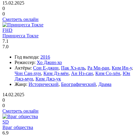
15.02.2025
0
0
Смотреть онлайн
FHD
Принцесса Токхе
7.1
7.0
Год выхода:
2016
Режиссер:
Хо Джин-хо
Актёры:
Сон Е-джин
,
Пак Хэ-иль
,
Ра Ми-ран
,
Ким Ин-у
,
Чон Сан-хун
,
Ким Дэ-мён
,
Ан Нэ-сан
,
Ким Со-хён
,
Юн
Джэ-мун
,
Ким Джэ-ук
Жанр:
Исторический
,
Биографический
,
Драма
14.02.2025
0
0
Смотреть онлайн
SD
Враг общества
6.9