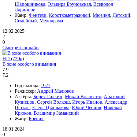
Шапошникова
,
Эльвира Бруновская
,
Всеволод
Ларионов
Жанр:
Фэнтези
,
Короткометражный
,
Мюзикл
,
Детский
,
Семейный
,
Мелодрама
12.02.2025
2
0
Смотреть онлайн
HD (720p)
В зоне особого внимания
7.9
7.2
Год выхода:
1977
Режиссер:
Андрей Малюков
Актёры:
Борис Галкин
,
Михай Волонтир
,
Анатолий
Кузнецов
,
Сергей Волкош
,
Игорь Иванов
,
Александр
Пятков
,
Елена Цыплакова
,
Юрий Чернов
,
Николай
Крюков
,
Владимир Заманский
Жанр:
Боевик
18.01.2024
0