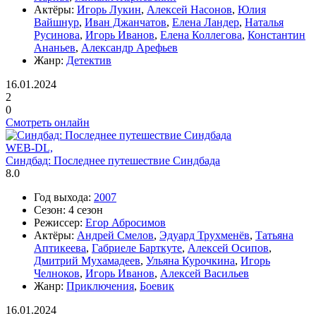
Актёры:
Игорь Лукин
,
Алексей Насонов
,
Юлия
Вайшнур
,
Иван Джанчатов
,
Елена Ландер
,
Наталья
Русинова
,
Игорь Иванов
,
Елена Коллегова
,
Константин
Ананьев
,
Александр Арефьев
Жанр:
Детектив
16.01.2024
2
0
Смотреть онлайн
WEB-DL,
Синдбад: Последнее путешествие Синдбада
8.0
Год выхода:
2007
Сезон:
4 сезон
Режиссер:
Егор Абросимов
Актёры:
Андрей Смелов
,
Эдуард Трухменёв
,
Татьяна
Аптикеева
,
Габриеле Барткуте
,
Алексей Осипов
,
Дмитрий Мухамадеев
,
Ульяна Курочкина
,
Игорь
Челноков
,
Игорь Иванов
,
Алексей Васильев
Жанр:
Приключения
,
Боевик
16.01.2024