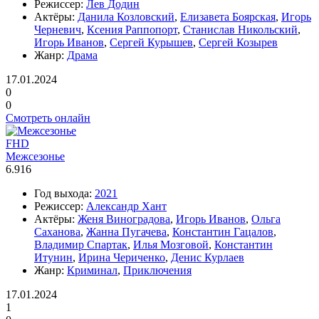
Режиссер:
Лев Додин
Актёры:
Данила Козловский
,
Елизавета Боярская
,
Игорь
Черневич
,
Ксения Раппопорт
,
Станислав Никольский
,
Игорь Иванов
,
Сергей Курышев
,
Сергей Козырев
Жанр:
Драма
17.01.2024
0
0
Смотреть онлайн
FHD
Межсезонье
6.916
Год выхода:
2021
Режиссер:
Александр Хант
Актёры:
Женя Виноградова
,
Игорь Иванов
,
Ольга
Саханова
,
Жанна Пугачева
,
Константин Гацалов
,
Владимир Спартак
,
Илья Мозговой
,
Константин
Итунин
,
Ирина Чериченко
,
Денис Курлаев
Жанр:
Криминал
,
Приключения
17.01.2024
1