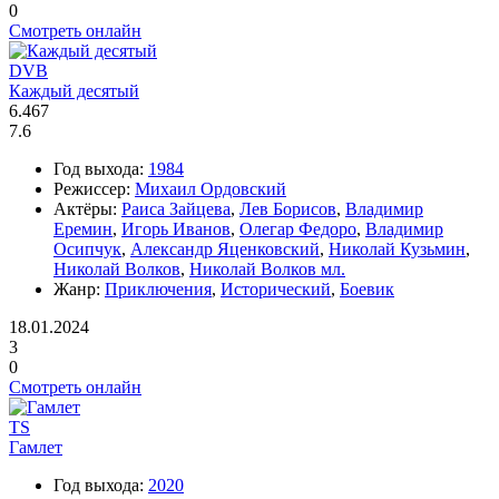
0
Смотреть онлайн
DVB
Каждый десятый
6.467
7.6
Год выхода:
1984
Режиссер:
Михаил Ордовский
Актёры:
Раиса Зайцева
,
Лев Борисов
,
Владимир
Еремин
,
Игорь Иванов
,
Олегар Федоро
,
Владимир
Осипчук
,
Александр Яценковский
,
Николай Кузьмин
,
Николай Волков
,
Николай Волков мл.
Жанр:
Приключения
,
Исторический
,
Боевик
18.01.2024
3
0
Смотреть онлайн
TS
Гамлет
Год выхода:
2020