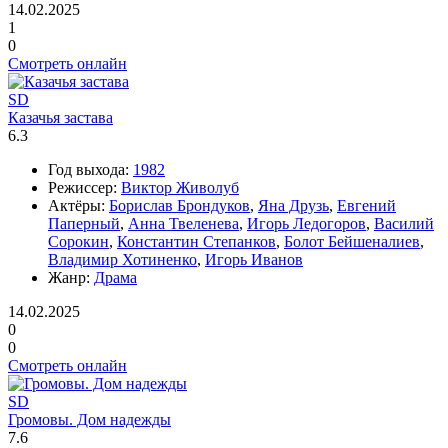
14.02.2025
1
0
Смотреть онлайн
SD
Казачья застава
6.3
Год выхода:
1982
Режиссер:
Виктор Живолуб
Актёры:
Борислав Брондуков
,
Яна Друзь
,
Евгений
Паперный
,
Анна Твеленева
,
Игорь Ледогоров
,
Василий
Сорокин
,
Константин Степанков
,
Болот Бейшеналиев
,
Владимир Хотиненко
,
Игорь Иванов
Жанр:
Драма
14.02.2025
0
0
Смотреть онлайн
SD
Громовы. Дом надежды
7.6