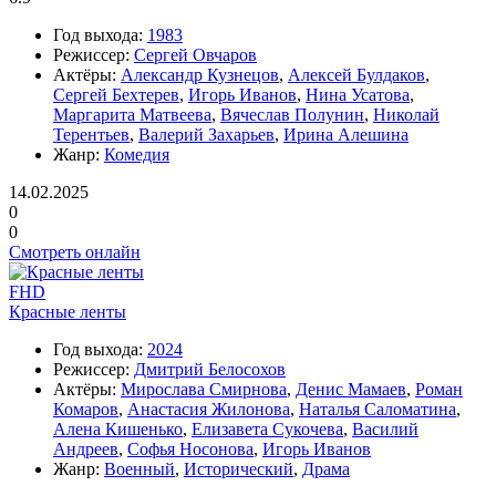
Год выхода:
1983
Режиссер:
Сергей Овчаров
Актёры:
Александр Кузнецов
,
Алексей Булдаков
,
Сергей Бехтерев
,
Игорь Иванов
,
Нина Усатова
,
Маргарита Матвеева
,
Вячеслав Полунин
,
Николай
Терентьев
,
Валерий Захарьев
,
Ирина Алешина
Жанр:
Комедия
14.02.2025
0
0
Смотреть онлайн
FHD
Красные ленты
Год выхода:
2024
Режиссер:
Дмитрий Белосохов
Актёры:
Мирослава Смирнова
,
Денис Мамаев
,
Роман
Комаров
,
Анастасия Жилонова
,
Наталья Саломатина
,
Алена Кишенько
,
Елизавета Сукочева
,
Василий
Андреев
,
Софья Носонова
,
Игорь Иванов
Жанр:
Военный
,
Исторический
,
Драма