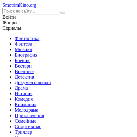
Smotrim
Kino
.org
Войти
Жанры
Сериалы
Фантастика
Фэнтези
Мюзикл
Биография
Боевик
Вестерн
Военные
Детектив
Документальный
Драма
История
Комедия
Криминал
Мелодрама
Приключения
Семейные
Спортивные
Триллер