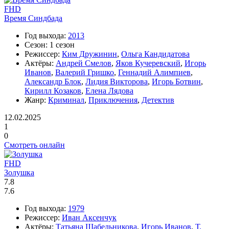
FHD
Время Синдбада
Год выхода:
2013
Сезон:
1 сезон
Режиссер:
Ким Дружинин
,
Ольга Кандидатова
Актёры:
Андрей Смелов
,
Яков Кучеревский
,
Игорь
Иванов
,
Валерий Гришко
,
Геннадий Алимпиев
,
Александр Блок
,
Лидия Викторова
,
Игорь Ботвин
,
Кирилл Козаков
,
Елена Лядова
Жанр:
Криминал
,
Приключения
,
Детектив
12.02.2025
1
0
Смотреть онлайн
FHD
Золушка
7.8
7.6
Год выхода:
1979
Режиссер:
Иван Аксенчук
Актёры:
Татьяна Шабельникова
,
Игорь Иванов
,
Т.