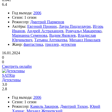
6.4
Год выхода:
2006
Сезон:
1 сезон
Режиссер:
Дмитрий Парменов
Актёры:
Евгений Пронин
,
Лаура Пицхелаури
,
Игорь
Иванов
,
Андрей Астраханцев
,
Ромуальд Макаренко
,
Марианна Семенова
,
Вадим Яковлев
,
Владислав
Юрчикевич
,
Татьяна Аптикеева
,
Михаил Николаев
Жанр:
фантастика
,
триллер
,
детектив
16.01.2024
0
0
Смотреть онлайн
SATRip
Детективы
3.0
2.8
Год выхода:
2006
Сезон:
1 сезон
Режиссер:
Камиль Закиров
,
Дмитрий Тихон
,
Юрий
Харнас
,
Михаил Жерневский