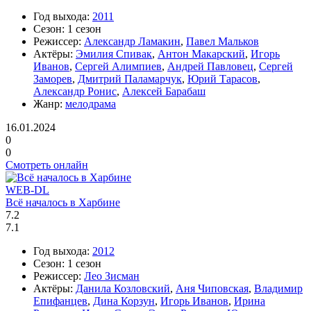
Год выхода:
2011
Сезон:
1 сезон
Режиссер:
Александр Ламакин
,
Павел Мальков
Актёры:
Эмилия Спивак
,
Антон Макарский
,
Игорь
Иванов
,
Сергей Алимпиев
,
Андрей Павловец
,
Сергей
Заморев
,
Дмитрий Паламарчук
,
Юрий Тарасов
,
Александр Ронис
,
Алексей Барабаш
Жанр:
мелодрама
16.01.2024
0
0
Смотреть онлайн
WEB-DL
Всё началось в Харбине
7.2
7.1
Год выхода:
2012
Сезон:
1 сезон
Режиссер:
Лео Зисман
Актёры:
Данила Козловский
,
Аня Чиповская
,
Владимир
Епифанцев
,
Дина Корзун
,
Игорь Иванов
,
Ирина