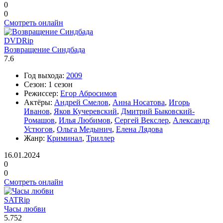
0
0
Смотреть онлайн
DVDRip
Возвращение Синдбада
7.6
Год выхода:
2009
Сезон:
1 сезон
Режиссер:
Егор Абросимов
Актёры:
Андрей Смелов
,
Анна Носатова
,
Игорь
Иванов
,
Яков Кучеревский
,
Дмитрий Быковский-
Ромашов
,
Илья Любимов
,
Сергей Векслер
,
Александр
Устюгов
,
Ольга Медынич
,
Елена Лядова
Жанр:
Криминал
,
Триллер
16.01.2024
0
0
Смотреть онлайн
SATRip
Часы любви
5.752