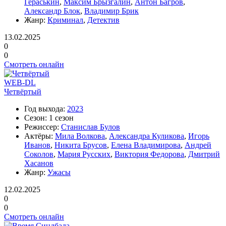
Гераськин
,
Максим Брызгалин
,
Антон Багров
,
Александр Блок
,
Владимир Брик
Жанр:
Криминал
,
Детектив
13.02.2025
0
0
Смотреть онлайн
WEB-DL
Четвёртый
Год выхода:
2023
Сезон:
1 сезон
Режиссер:
Станислав Булов
Актёры:
Мила Волкова
,
Александра Куликова
,
Игорь
Иванов
,
Никита Брусов
,
Елена Владимирова
,
Андрей
Соколов
,
Мария Русских
,
Виктория Федорова
,
Дмитрий
Хасанов
Жанр:
Ужасы
12.02.2025
0
0
Смотреть онлайн