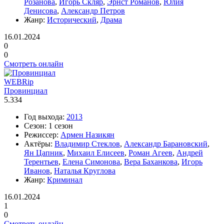
Розанова
,
Игорь Скляр
,
Эрнст Романов
,
Юлия
Денисова
,
Александр Петров
Жанр:
Исторический
,
Драма
16.01.2024
0
0
Смотреть онлайн
WEBRip
Провинциал
5.334
Год выхода:
2013
Сезон:
1 сезон
Режиссер:
Армен Назикян
Актёры:
Владимир Стеклов
,
Александр Барановский
,
Ян Цапник
,
Михаил Елисеев
,
Роман Агеев
,
Андрей
Терентьев
,
Елена Симонова
,
Вера Баханкова
,
Игорь
Иванов
,
Наталья Круглова
Жанр:
Криминал
16.01.2024
1
0
Смотреть онлайн