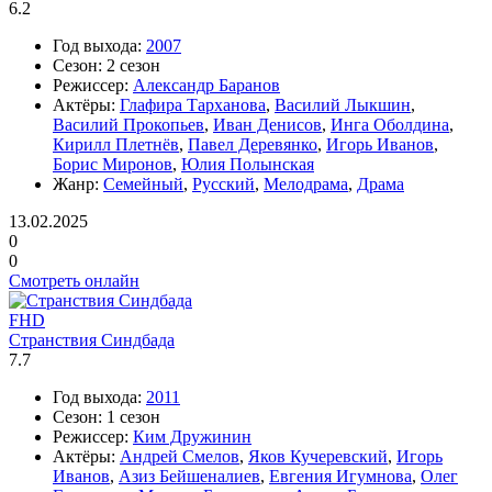
6.2
Год выхода:
2007
Сезон:
2 сезон
Режиссер:
Александр Баранов
Актёры:
Глафира Тарханова
,
Василий Лыкшин
,
Василий Прокопьев
,
Иван Денисов
,
Инга Оболдина
,
Кирилл Плетнёв
,
Павел Деревянко
,
Игорь Иванов
,
Борис Миронов
,
Юлия Полынская
Жанр:
Семейный
,
Русский
,
Мелодрама
,
Драма
13.02.2025
0
0
Смотреть онлайн
FHD
Странствия Синдбада
7.7
Год выхода:
2011
Сезон:
1 сезон
Режиссер:
Ким Дружинин
Актёры:
Андрей Смелов
,
Яков Кучеревский
,
Игорь
Иванов
,
Азиз Бейшеналиев
,
Евгения Игумнова
,
Олег