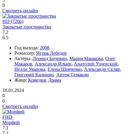
0
Смотреть онлайн
HD (720p)
Закрытые пространства
7.2
6.5
Год выхода:
2008
Режиссер:
Игорь Лебедев
Актёры:
Леонид Бичевин
,
Мария Машкова
,
Олег
Макаров
,
Александр Ильин
,
Анатолий Узденский
,
Нелли Уварова
,
Елена Шевченко
,
Александр Скляр
,
Григорий Калинин
,
Артем Семакин
Жанр:
Комедия
,
Драма
18.01.2024
0
0
Смотреть онлайн
FHD
Морфий
7.1
7.2