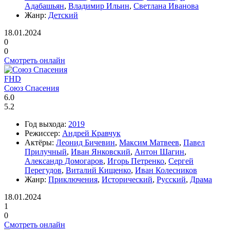
Адабашьян
,
Владимир Ильин
,
Светлана Иванова
Жанр:
Детский
18.01.2024
0
0
Смотреть онлайн
FHD
Союз Спасения
6.0
5.2
Год выхода:
2019
Режиссер:
Андрей Кравчук
Актёры:
Леонид Бичевин
,
Максим Матвеев
,
Павел
Прилучный
,
Иван Янковский
,
Антон Шагин
,
Александр Домогаров
,
Игорь Петренко
,
Сергей
Перегудов
,
Виталий Кищенко
,
Иван Колесников
Жанр:
Приключения
,
Исторический
,
Русский
,
Драма
18.01.2024
1
0
Смотреть онлайн