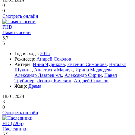
0
0
Смотреть онлайн
FHD
Память осени
5.7
5
Год выхода:
2015
Режиссер:
Андрей Соколов
Актёры:
Инна Чурикова
,
Евгения Симонова
,
Наталья
Щукина
,
Анастасия Марчук
,
Ирина Медведева
,
Александр Лазарев мл.
,
Александр Сирин
,
Павел
Трубинер
,
Леонид Бичевин
,
Андрей Соколов
Жанр:
Драма
18.01.2024
3
0
Смотреть онлайн
HD (720p)
Наследники
5.5