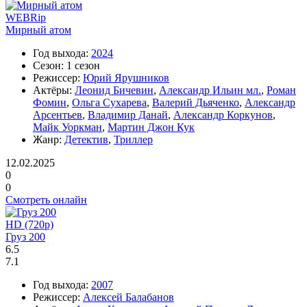
WEBRip
Мирный атом
Год выхода:
2024
Сезон:
1 сезон
Режиссер:
Юрий Ярушников
Актёры:
Леонид Бичевин
,
Александр Ильин мл.
,
Роман
Фомин
,
Ольга Сухарева
,
Валерий Дьяченко
,
Александр
Арсентьев
,
Владимир Данай
,
Александр Коркунов
,
Майк Уоркман
,
Мартин Джон Кук
Жанр:
Детектив
,
Триллер
12.02.2025
0
0
Смотреть онлайн
HD (720p)
Груз 200
6.5
7.1
Год выхода:
2007
Режиссер:
Алексей Балабанов