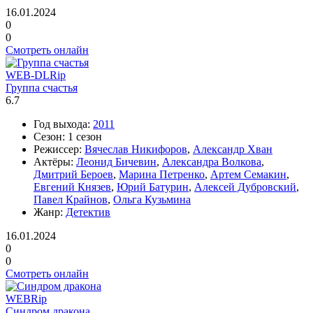
16.01.2024
0
0
Смотреть онлайн
WEB-DLRip
Группа счастья
6.7
Год выхода:
2011
Сезон:
1 сезон
Режиссер:
Вячеслав Никифоров
,
Александр Хван
Актёры:
Леонид Бичевин
,
Александра Волкова
,
Дмитрий Бероев
,
Марина Петренко
,
Артем Семакин
,
Евгений Князев
,
Юрий Батурин
,
Алексей Дубровский
,
Павел Крайнов
,
Ольга Кузьмина
Жанр:
Детектив
16.01.2024
0
0
Смотреть онлайн
WEBRip
Синдром дракона