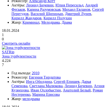
Режиссер:
Александр Котт
Актёры:
Леонид Бичевин
,
Юлия Пересильд
,
Андрей
Феськов
,
Карина Разумовская
,
Михаил Евланов
,
Сергей
Перегудов
,
Василий Щипицын
,
Дмитрий Лунев
,
Кирилл Жандаров
,
Кирилл Полухин
Жанр:
Криминал
,
Мелодрама
,
Драма
18.01.2024
1
0
Смотреть онлайн
SATRip
Зона турбулентности
4.224
7
Год выхода:
2010
Режиссер:
Евгения Тирдатова
Актёры:
Инга Оболдина
,
Сергей Епишев
,
Дарья
Семенова
,
Светлана Малюкова
,
Леонид Бичевин
,
Агния
Кузнецова
,
Иван Охлобыстин
,
Анатолий Белый
,
Роман
Нестеренко
,
Марина Ерисова
Жанр:
мелодрама
18.01.2024