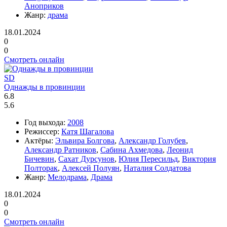
Аноприков
Жанр:
драма
18.01.2024
0
0
Смотреть онлайн
SD
Однажды в провинции
6.8
5.6
Год выхода:
2008
Режиссер:
Катя Шагалова
Актёры:
Эльвира Болгова
,
Александр Голубев
,
Александр Ратников
,
Сабина Ахмедова
,
Леонид
Бичевин
,
Сахат Дурсунов
,
Юлия Пересильд
,
Виктория
Полторак
,
Алексей Полуян
,
Наталия Солдатова
Жанр:
Мелодрама
,
Драма
18.01.2024
0
0
Смотреть онлайн