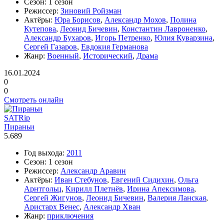
Сезон:
1 сезон
Режиссер:
Зиновий Ройзман
Актёры:
Юра Борисов
,
Александр Мохов
,
Полина
Кутепова
,
Леонид Бичевин
,
Константин Лавроненко
,
Александр Бухаров
,
Игорь Петренко
,
Юлия Куварзина
,
Сергей Газаров
,
Евдокия Германова
Жанр:
Военный
,
Исторический
,
Драма
16.01.2024
0
0
Смотреть онлайн
SATRip
Пираньи
5.689
Год выхода:
2011
Сезон:
1 сезон
Режиссер:
Александр Аравин
Актёры:
Иван Стебунов
,
Евгений Сидихин
,
Ольга
Арнтгольц
,
Кирилл Плетнёв
,
Ирина Апексимова
,
Сергей Жигунов
,
Леонид Бичевин
,
Валерия Ланская
,
Аристарх Венес
,
Александр Хван
Жанр:
приключения