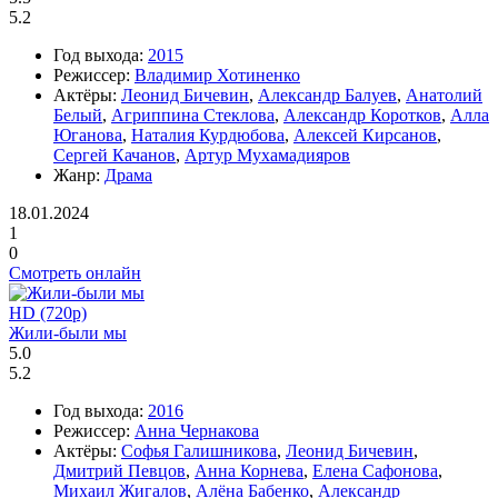
5.2
Год выхода:
2015
Режиссер:
Владимир Хотиненко
Актёры:
Леонид Бичевин
,
Александр Балуев
,
Анатолий
Белый
,
Агриппина Стеклова
,
Александр Коротков
,
Алла
Юганова
,
Наталия Курдюбова
,
Алексей Кирсанов
,
Сергей Качанов
,
Артур Мухамадияров
Жанр:
Драма
18.01.2024
1
0
Смотреть онлайн
HD (720p)
Жили-были мы
5.0
5.2
Год выхода:
2016
Режиссер:
Анна Чернакова
Актёры:
Софья Галишникова
,
Леонид Бичевин
,
Дмитрий Певцов
,
Анна Корнева
,
Елена Сафонова
,
Михаил Жигалов
,
Алёна Бабенко
,
Александр