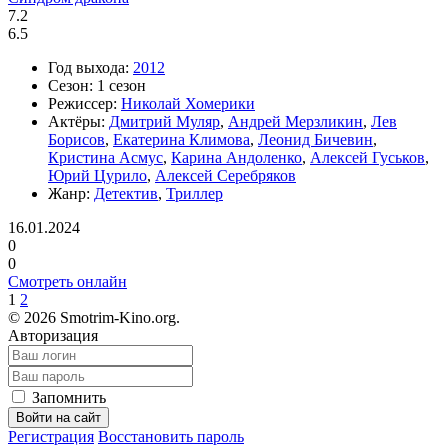
7.2
6.5
Год выхода:
2012
Сезон:
1 сезон
Режиссер:
Николай Хомерики
Актёры:
Дмитрий Муляр
,
Андрей Мерзликин
,
Лев
Борисов
,
Екатерина Климова
,
Леонид Бичевин
,
Кристина Асмус
,
Карина Андоленко
,
Алексей Гуськов
,
Юрий Цурило
,
Алексей Серебряков
Жанр:
Детектив
,
Триллер
16.01.2024
0
0
Смотреть онлайн
1
2
©
2026 Smotrim-Kino.org.
Авторизация
Запомнить
Войти на сайт
Регистрация
Восстановить пароль