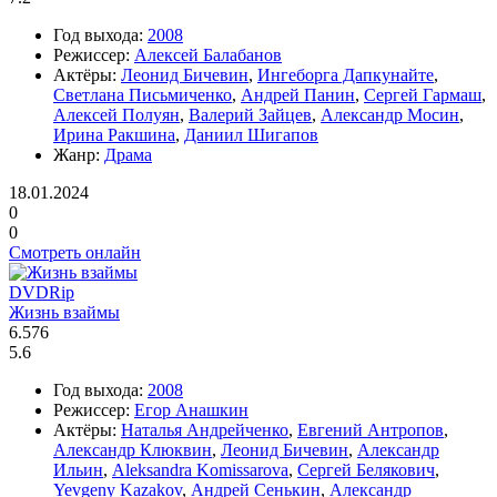
Год выхода:
2008
Режиссер:
Алексей Балабанов
Актёры:
Леонид Бичевин
,
Ингеборга Дапкунайте
,
Светлана Письмиченко
,
Андрей Панин
,
Сергей Гармаш
,
Алексей Полуян
,
Валерий Зайцев
,
Александр Мосин
,
Ирина Ракшина
,
Даниил Шигапов
Жанр:
Драма
18.01.2024
0
0
Смотреть онлайн
DVDRip
Жизнь взаймы
6.576
5.6
Год выхода:
2008
Режиссер:
Егор Анашкин
Актёры:
Наталья Андрейченко
,
Евгений Антропов
,
Александр Клюквин
,
Леонид Бичевин
,
Александр
Ильин
,
Aleksandra Komissarova
,
Сергей Белякович
,
Yevgeny Kazakov
,
Андрей Сенькин
,
Александр