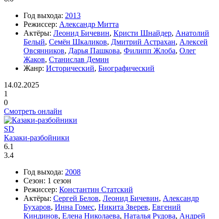
Год выхода:
2013
Режиссер:
Александр Митта
Актёры:
Леонид Бичевин
,
Кристи Шнайдер
,
Анатолий
Белый
,
Семён Шкаликов
,
Дмитрий Астрахан
,
Алексей
Овсянников
,
Дарья Пашкова
,
Филипп Жлоба
,
Олег
Жаков
,
Станислав Демин
Жанр:
Исторический
,
Биографический
14.02.2025
1
0
Смотреть онлайн
SD
Казаки-разбойники
6.1
3.4
Год выхода:
2008
Сезон:
1 сезон
Режиссер:
Константин Статский
Актёры:
Сергей Белов
,
Леонид Бичевин
,
Александр
Бухаров
,
Инна Гомес
,
Никита Зверев
,
Евгений
Киндинов
,
Елена Николаева
,
Наталья Рудова
,
Андрей