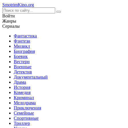
Smotrim
Kino
.org
Войти
Жанры
Сериалы
Фантастика
Фэнтези
Мюзикл
Биография
Боевик
Вестерн
Военные
Детектив
Документальный
Драма
История
Комедия
Криминал
Мелодрама
Приключения
Семейные
Спортивные
Триллер