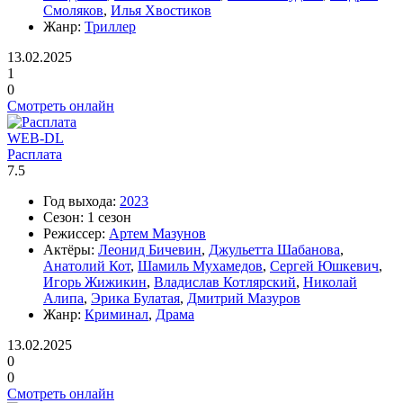
Смоляков
,
Илья Хвостиков
Жанр:
Триллер
13.02.2025
1
0
Смотреть онлайн
WEB-DL
Расплата
7.5
Год выхода:
2023
Сезон:
1 сезон
Режиссер:
Артем Мазунов
Актёры:
Леонид Бичевин
,
Джульетта Шабанова
,
Анатолий Кот
,
Шамиль Мухамедов
,
Сергей Юшкевич
,
Игорь Жижикин
,
Владислав Котлярский
,
Николай
Алипа
,
Эрика Булатая
,
Дмитрий Мазуров
Жанр:
Криминал
,
Драма
13.02.2025
0
0
Смотреть онлайн