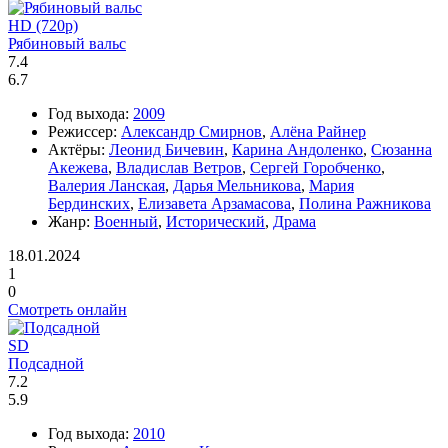
HD (720p)
Рябиновый вальс
7.4
6.7
Год выхода:
2009
Режиссер:
Александр Смирнов
,
Алёна Райнер
Актёры:
Леонид Бичевин
,
Карина Андоленко
,
Сюзанна
Акежева
,
Владислав Ветров
,
Сергей Горобченко
,
Валерия Ланская
,
Дарья Мельникова
,
Мария
Бердинских
,
Елизавета Арзамасова
,
Полина Ражникова
Жанр:
Военный
,
Исторический
,
Драма
18.01.2024
1
0
Смотреть онлайн
SD
Подсадной
7.2
5.9
Год выхода:
2010