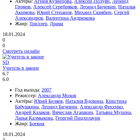
Актёры:
Агния Кузнецова
,
Алексей Полуян
,
Леонид
Громов
,
Алексей Серебряков
,
Леонид Бичевин
,
Наталья
Акимова
,
Юрий Степанов
,
Михаил Скрябин
,
Сергей
Александров
,
Валентина Андрюкова
Жанр:
Триллер
,
Драма
18.01.2024
0
0
Смотреть онлайн
SD
Учитель в законе
6.7
6.0
Год выхода:
2007
Режиссер:
Александр Мохов
Актёры:
Юрий Беляев
,
Наталия Вдовина
,
Кристина
Бабушкина
,
Леонид Бичевин
,
Александр Фисенко
,
Андрей Казаков
,
Вячеслав Агашкин
,
Татьяна Мухина
,
Дарья Калмыкова
,
Георгий Пицхелаури
Жанр:
Боевик
18.01.2024
3