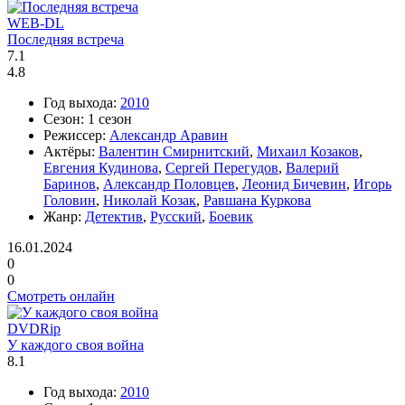
WEB-DL
Последняя встреча
7.1
4.8
Год выхода:
2010
Сезон:
1 сезон
Режиссер:
Александр Аравин
Актёры:
Валентин Смирнитский
,
Михаил Козаков
,
Евгения Кудинова
,
Сергей Перегудов
,
Валерий
Баринов
,
Александр Половцев
,
Леонид Бичевин
,
Игорь
Головин
,
Николай Козак
,
Равшана Куркова
Жанр:
Детектив
,
Русский
,
Боевик
16.01.2024
0
0
Смотреть онлайн
DVDRip
У каждого своя война
8.1
Год выхода:
2010