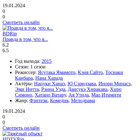
19.01.2024
0
0
Смотреть онлайн
BDRip
Правда в том, что я...
6.2
6.5
Год выхода:
2015
Сезон:
1 сезон
Режиссер:
Ясутака Ямамото
,
Кэия Сайто
,
Тосиаки
Канбара
,
Нана Харада
Актёры:
Нацуки Ханаэ
,
Ю Сэридзава
,
Инори Минасэ
,
Эми Нитта
,
Рэина Уэда
,
Даисукэ Хиракава
,
Хиро
Симоно
,
Хатано Ватару
,
Ая Утида
,
Мао Итимити
Жанр:
Фэнтези
,
Комедия
,
Мелодрама
19.01.2024
0
0
Смотреть онлайн
HDTVRip