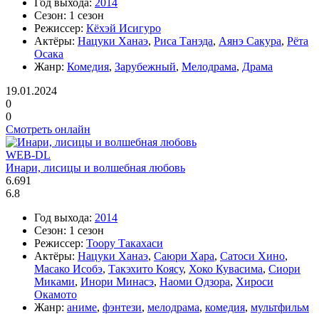
Год выхода:
2014
Сезон:
1 сезон
Режиссер:
Кёхэй Исигуро
Актёры:
Нацуки Ханаэ
,
Риса Танэда
,
Аянэ Сакура
,
Рёта
Осака
Жанр:
Комедия
,
Зарубежный
,
Мелодрама
,
Драма
19.01.2024
0
0
Смотреть онлайн
WEB-DL
Инари, лисицы и волшебная любовь
6.691
6.8
Год выхода:
2014
Сезон:
1 сезон
Режиссер:
Тоору Такахаси
Актёры:
Нацуки Ханаэ
,
Саюри Хара
,
Сатоси Хино
,
Масако Исобэ
,
Такэхито Коясу
,
Хоко Кувасима
,
Сиори
Миками
,
Инори Минасэ
,
Наоми Одзора
,
Хироси
Окамото
Жанр:
аниме
,
фэнтези
,
мелодрама
,
комедия
,
мультфильм