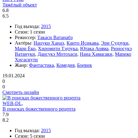
Тяжёлый объект
6.8
6.5
Год выхода:
2015
Сезон:
1 сезон
Режиссер:
Такаси Ватанабэ
Актёры:
Нацуки Ханаэ
,
Каито Исикава
,
Эри Судзуки
,
Мари Ёко
,
Хиромити Тэдзука
,
Ютака Аояма
,
Рюносукэ
Ватануки
,
Даисукэ Мотохаси
,
Нана Хамасаки
,
Марико
Хигасиути
Жанр:
Фантастика
,
Комедия
,
Боевик
19.01.2024
0
0
Смотреть онлайн
WEB-DL,
В поисках божественного рецепта
7.9
8.2
Год выхода:
2015
Сезон:
5 сезон