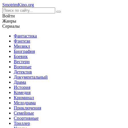
Smotrim
Kino
.org
Войти
Жанры
Сериалы
Фантастика
Фэнтези
Мюзикл
Биография
Боевик
Вестерн
Военные
Детектив
Документальный
Драма
История
Комедия
Криминал
Мелодрама
Приключения
Семейные
Спортивные
Триллер