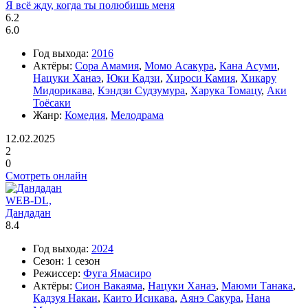
Я всё жду, когда ты полюбишь меня
6.2
6.0
Год выхода:
2016
Актёры:
Сора Амамия
,
Момо Асакура
,
Кана Асуми
,
Нацуки Ханаэ
,
Юки Кадзи
,
Хироси Камия
,
Хикару
Мидорикава
,
Кэндзи Судзумура
,
Харука Томацу
,
Аки
Тоёсаки
Жанр:
Комедия
,
Мелодрама
12.02.2025
2
0
Смотреть онлайн
WEB-DL,
Дандадан
8.4
Год выхода:
2024
Сезон:
1 сезон
Режиссер:
Фуга Ямасиро
Актёры:
Сион Вакаяма
,
Нацуки Ханаэ
,
Маюми Танака
,
Кадзуя Накаи
,
Каито Исикава
,
Аянэ Сакура
,
Нана