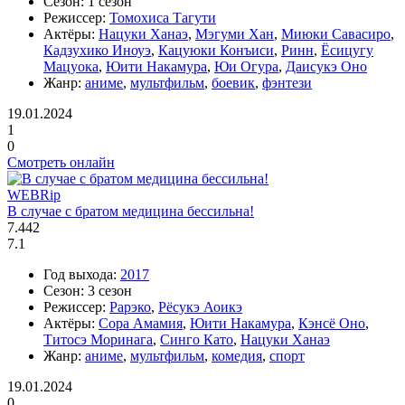
Сезон:
1 сезон
Режиссер:
Томохиса Тагути
Актёры:
Нацуки Ханаэ
,
Мэгуми Хан
,
Миюки Савасиро
,
Кадзухико Иноуэ
,
Кацуюки Конъиси
,
Ринн
,
Ёсицугу
Мацуока
,
Юити Накамура
,
Юи Огура
,
Даисукэ Оно
Жанр:
аниме
,
мультфильм
,
боевик
,
фэнтези
19.01.2024
1
0
Смотреть онлайн
WEBRip
В случае с братом медицина бессильна!
7.442
7.1
Год выхода:
2017
Сезон:
3 сезон
Режиссер:
Рарэко
,
Рёсукэ Аоикэ
Актёры:
Сора Амамия
,
Юити Накамура
,
Кэнсё Оно
,
Титосэ Моринага
,
Синго Като
,
Нацуки Ханаэ
Жанр:
аниме
,
мультфильм
,
комедия
,
спорт
19.01.2024
0