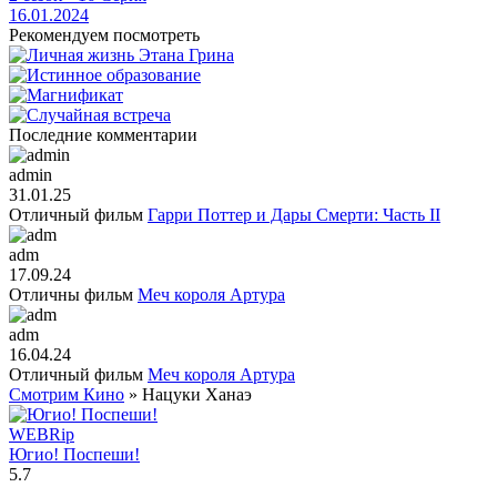
16.01.2024
Рекомендуем посмотреть
Последние комментарии
admin
31.01.25
Отличный фильм
Гарри Поттер и Дары Смерти: Часть II
adm
17.09.24
Отличны фильм
Меч короля Артура
adm
16.04.24
Отличный фильм
Меч короля Артура
Смотрим Кино
» Нацуки Ханаэ
WEBRip
Югио! Поспеши!
5.7