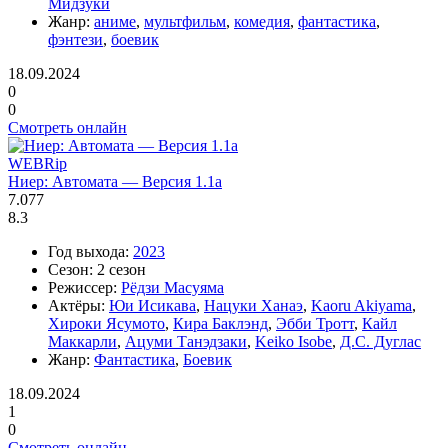
Мидзуки
Жанр:
аниме
,
мультфильм
,
комедия
,
фантастика
,
фэнтези
,
боевик
18.09.2024
0
0
Смотреть онлайн
WEBRip
Ниер: Автомата — Версия 1.1а
7.077
8.3
Год выхода:
2023
Сезон:
2 сезон
Режиссер:
Рёдзи Масуяма
Актёры:
Юи Исикава
,
Нацуки Ханаэ
,
Kaoru Akiyama
,
Хироки Ясумото
,
Кира Баклэнд
,
Эбби Тротт
,
Кайл
Маккарли
,
Ацуми Танэдзаки
,
Keiko Isobe
,
Д.С. Дуглас
Жанр:
Фантастика
,
Боевик
18.09.2024
1
0
Смотреть онлайн