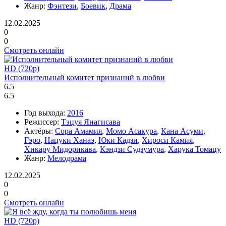
Жанр:
Фэнтези
,
Боевик
,
Драма
12.02.2025
0
0
Смотреть онлайн
HD (720p)
Исполнительный комитет признаний в любви
6.5
6.5
Год выхода:
2016
Режиссер:
Тэцуя Янагисава
Актёры:
Сора Амамия
,
Момо Асакура
,
Кана Асуми
,
Гэро
,
Нацуки Ханаэ
,
Юки Кадзи
,
Хироси Камия
,
Хикару Мидорикава
,
Кэндзи Судзумура
,
Харука Томацу
Жанр:
Мелодрама
12.02.2025
0
0
Смотреть онлайн
HD (720p)