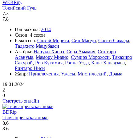
WEBRip,
Токийский Гуль
7.3
7.8
Год выхода:
2014
Сезон:
4 сезон
Режиссер:
Сюхэй Морита
,
Син Мацуо
,
Соити Симада
,
Тадахито Мацубаяси
Актёры:
Нацуки Ханаэ
,
Сора Амамия
,
Синтаро
Асанума
,
Мамору Мияно
,
Сумирэ Морохоси
,
Такахиро
Сакурай
,
Риэ Кугимия
,
Рэина Уэда
,
Кана Ханадзава
,
Ринтаро Ниси
Жанр:
Приключения
,
Ужасы
,
Мистический
,
Драма
19.01.2024
2
0
Смотреть онлайн
BDRip
Твоя апрельская ложь
8.6
8.6