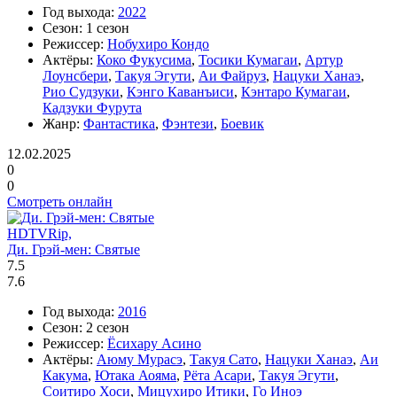
Год выхода:
2022
Сезон:
1 сезон
Режиссер:
Нобухиро Кондо
Актёры:
Коко Фукусима
,
Тосики Кумагаи
,
Артур
Лоунсбери
,
Такуя Эгути
,
Аи Файруз
,
Нацуки Ханаэ
,
Рио Судзуки
,
Кэнго Каванъиси
,
Кэнтаро Кумагаи
,
Кадзуки Фурута
Жанр:
Фантастика
,
Фэнтези
,
Боевик
12.02.2025
0
0
Смотреть онлайн
HDTVRip,
Ди. Грэй-мен: Святые
7.5
7.6
Год выхода:
2016
Сезон:
2 сезон
Режиссер:
Ёсихару Асино
Актёры:
Аюму Мурасэ
,
Такуя Сато
,
Нацуки Ханаэ
,
Аи
Какума
,
Ютака Аояма
,
Рёта Асари
,
Такуя Эгути
,
Соитиро Хоси
,
Мицухиро Итики
,
Го Иноэ