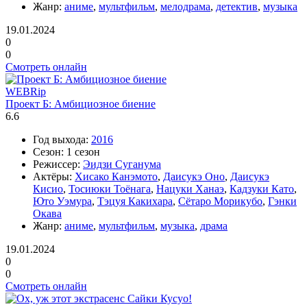
Жанр:
аниме
,
мультфильм
,
мелодрама
,
детектив
,
музыка
19.01.2024
0
0
Смотреть онлайн
WEBRip
Проект Б: Амбициозное биение
6.6
Год выхода:
2016
Сезон:
1 сезон
Режиссер:
Эидзи Суганума
Актёры:
Хисако Канэмото
,
Даисукэ Оно
,
Даисукэ
Кисио
,
Тосиюки Тоёнага
,
Нацуки Ханаэ
,
Кадзуки Като
,
Юто Уэмура
,
Тэцуя Какихара
,
Сётаро Морикубо
,
Гэнки
Окава
Жанр:
аниме
,
мультфильм
,
музыка
,
драма
19.01.2024
0
0
Смотреть онлайн