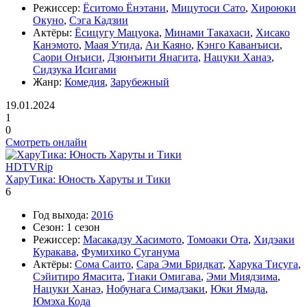
Режиссер:
Ёситомо Ёнэтани
,
Мицутоси Сато
,
Хироюки
Окуно
,
Сэга Кадзии
Актёры:
Ёсицугу Мацуока
,
Минами Такахаси
,
Хисако
Канэмото
,
Маая Утида
,
Аи Каяно
,
Кэнго Каванъиси
,
Саори Онъиси
,
Дзюнъити Янагита
,
Нацуки Ханаэ
,
Сидзука Исигами
Жанр:
Комедия
,
Зарубежный
19.01.2024
1
0
Смотреть онлайн
HDTVRip
ХаруТика: Юность Харуты и Тики
6
Год выхода:
2016
Сезон:
1 сезон
Режиссер:
Масакадзу Хасимото
,
Томоаки Ота
,
Хидэаки
Куракава
,
Фумихико Суганума
Актёры:
Сома Саито
,
Сара Эми Бридкат
,
Харука Тисуга
,
Сэйитиро Ямасита
,
Тиаки Омигава
,
Эми Миядзима
,
Нацуки Ханаэ
,
Нобунага Симадзаки
,
Юки Ямада
,
Юмэха Кода