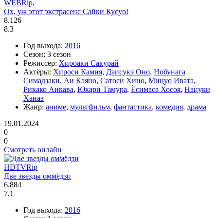
WEBRip,
Ох, уж этот экстрасенс Сайки Кусуо!
8.126
8.3
Год выхода:
2016
Сезон:
3 сезон
Режиссер:
Хироаки Сакурай
Актёры:
Хироси Камия
,
Даисукэ Оно
,
Нобунага
Симадзаки
,
Аи Каяно
,
Сатоси Хино
,
Мицуо Ивата
,
Рикако Аикава
,
Юкари Тамура
,
Ёсимаса Хосоя
,
Нацуки
Ханаэ
Жанр:
аниме
,
мультфильм
,
фантастика
,
комедия
,
драма
19.01.2024
0
0
Смотреть онлайн
HDTVRip
Две звезды оммёдзи
6.884
7.1
Год выхода:
2016