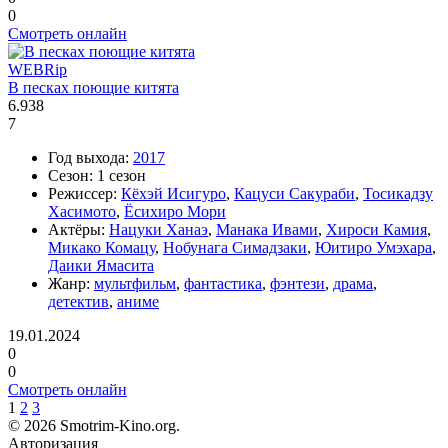
0
Смотреть онлайн
WEBRip
В песках поющие китята
6.938
7
Год выхода:
2017
Сезон:
1 сезон
Режиссер:
Кёхэй Исигуро
,
Кацуси Сакураби
,
Тосикадзу
Хасимото
,
Ёсихиро Мори
Актёры:
Нацуки Ханаэ
,
Манака Ивами
,
Хироси Камия
,
Микако Комацу
,
Нобунага Симадзаки
,
Юитиро Умэхара
,
Даики Ямасита
Жанр:
мультфильм
,
фантастика
,
фэнтези
,
драма
,
детектив
,
аниме
19.01.2024
0
0
Смотреть онлайн
1
2
3
©
2026 Smotrim-Kino.org.
Авторизация