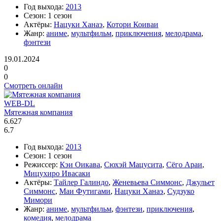
Год выхода:
2013
Сезон:
1 сезон
Актёры:
Нацуки Ханаэ
,
Котори Коиваи
Жанр:
аниме
,
мультфильм
,
приключения
,
мелодрама
,
фэнтези
19.01.2024
0
0
Смотреть онлайн
WEB-DL
Мятежная компания
6.627
6.7
Год выхода:
2013
Сезон:
1 сезон
Режиссер:
Кэи Оикава
,
Сюхэй Мацусита
,
Сёго Араи
,
Мицухиро Ивасаки
Актёры:
Тайлер Галиндо
,
Женевьева Симмонс
,
Джульет
Симмонс
,
Маи Футигами
,
Нацуки Ханаэ
,
Судзуко
Мимори
Жанр:
аниме
,
мультфильм
,
фэнтези
,
приключения
,
комедия
,
мелодрама