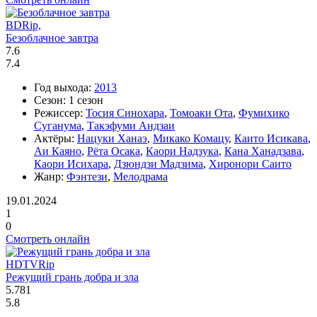
BDRip,
Безоблачное завтра
7.6
7.4
Год выхода:
2013
Сезон:
1 сезон
Режиссер:
Тосия Синохара
,
Томоаки Ота
,
Фумихико
Суганума
,
Такэфуми Андзаи
Актёры:
Нацуки Ханаэ
,
Микако Комацу
,
Каито Исикава
,
Аи Каяно
,
Рёта Осака
,
Каори Надзука
,
Кана Ханадзава
,
Каори Исихара
,
Дзюндзи Мадзима
,
Хиронори Саито
Жанр:
Фэнтези
,
Мелодрама
19.01.2024
1
0
Смотреть онлайн
HDTVRip
Режущий грань добра и зла
5.781
5.8