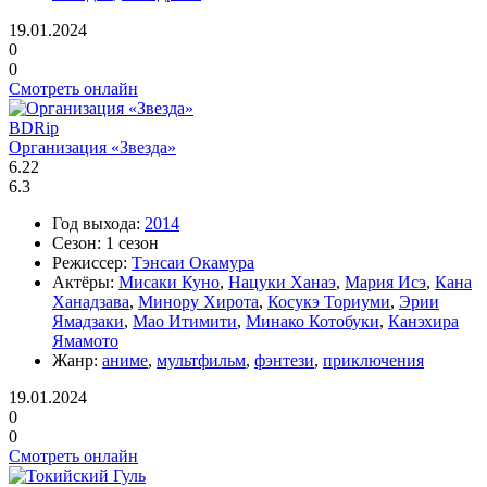
19.01.2024
0
0
Смотреть онлайн
BDRip
Организация «Звезда»
6.22
6.3
Год выхода:
2014
Сезон:
1 сезон
Режиссер:
Тэнсаи Окамура
Актёры:
Мисаки Куно
,
Нацуки Ханаэ
,
Мария Исэ
,
Кана
Ханадзава
,
Минору Хирота
,
Косукэ Ториуми
,
Эрии
Ямадзаки
,
Мао Итимити
,
Минако Котобуки
,
Канэхира
Ямамото
Жанр:
аниме
,
мультфильм
,
фэнтези
,
приключения
19.01.2024
0
0
Смотреть онлайн