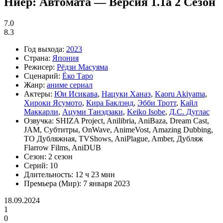
Ниер: Автомата — Версия 1.1а 2 Сезон
7.0
8.3
Год выхода:
2023
Страна:
Япония
Режисер:
Рёдзи Масуяма
Сценарий:
Ёко Таро
Жанр:
аниме сериал
Актеры:
Юи Исикава
,
Нацуки Ханаэ
,
Kaoru Akiyama
,
Хироки Ясумото
,
Кира Баклэнд
,
Эбби Тротт
,
Кайл
Маккарли
,
Ацуми Танэдзаки
,
Keiko Isobe
,
Д.С. Дуглас
Озвучка:
SHIZA Project, Anilibria, AniBaza, Dream Cast,
JAM, Субтитры, OnWave, AnimeVost, Amazing Dubbing,
ТО Дубляжная, TVShows, AniPlague, Amber, Дубляж
Flarrow Films, AniDUB
Сезон:
2 сезон
Серий:
10
Длительность:
12 ч 23 мин
Премьера (Мир):
7 января 2023
18.09.2024
1
0