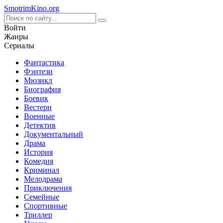
Smotrim
Kino
.org
Войти
Жанры
Сериалы
Фантастика
Фэнтези
Мюзикл
Биография
Боевик
Вестерн
Военные
Детектив
Документальный
Драма
История
Комедия
Криминал
Мелодрама
Приключения
Семейные
Спортивные
Триллер