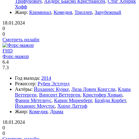
Трифунович
,
Андерс Баасмо Кристиансен
,
Стиг Хенрик
Хофф
Жанр:
Криминал
,
Комедия
,
Триллер
,
Зарубежный
18.01.2024
0
0
Смотреть онлайн
FHD
Форс-мажор
6.4
7.3
Год выхода:
2014
Режиссер:
Рубен Эстлунд
Актёры:
Йоханнес Кунке
,
Лиза Ловен Конгсли
,
Клара
Веттерген
,
Винсент Веттерген
,
Кристофер Хивью
,
Фанни Метелиус
,
Карин Миренберг
,
Брэйди Корбет
,
Йоханнес Моустос
,
Хорхе Латтоф
Жанр:
Комедия
,
Драма
18.01.2024
0
0
Смотреть онлайн