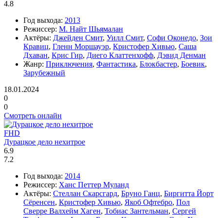
4.8
Год выхода:
2013
Режиссер:
М. Найт Шьямалан
Актёры:
Джейден Смит
,
Уилл Смит
,
Софи Оконедо
,
Зои
Кравиц
,
Гленн Моршауэр
,
Кристофер Хивью
,
Саша
Дхаван
,
Крис Гир
,
Диего Клаттенхофф
,
Дэвид Денман
Жанр:
Приключения
,
Фантастика
,
Блокбастер
,
Боевик
,
Зарубежный
18.01.2024
0
0
Смотреть онлайн
FHD
Дурацкое дело нехитрое
6.9
7.2
Год выхода:
2014
Режиссер:
Ханс Петтер Муланд
Актёры:
Стеллан Скарсгард
,
Бруно Ганц
,
Биргитта Йорт
Сёренсен
,
Кристофер Хивью
,
Якоб Офтебро
,
Пол
Сверре Валхейм Хаген
,
Тобиас Зантельман
,
Сергей