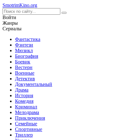
Smotrim
Kino
.org
Войти
Жанры
Сериалы
Фантастика
Фэнтези
Мюзикл
Биография
Боевик
Вестерн
Военные
Детектив
Документальный
Драма
История
Комедия
Криминал
Мелодрама
Приключения
Семейные
Спортивные
Триллер