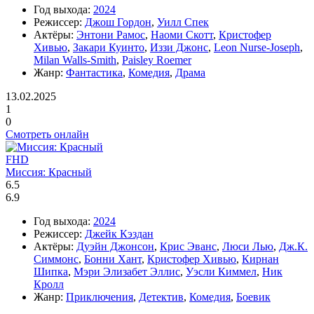
Год выхода:
2024
Режиссер:
Джош Гордон
,
Уилл Спек
Актёры:
Энтони Рамос
,
Наоми Скотт
,
Кристофер
Хивью
,
Закари Куинто
,
Иззи Джонс
,
Leon Nurse-Joseph
,
Milan Walls-Smith
,
Paisley Roemer
Жанр:
Фантастика
,
Комедия
,
Драма
13.02.2025
1
0
Смотреть онлайн
FHD
Миссия: Красный
6.5
6.9
Год выхода:
2024
Режиссер:
Джейк Кэздан
Актёры:
Дуэйн Джонсон
,
Крис Эванс
,
Люси Лью
,
Дж.К.
Симмонс
,
Бонни Хант
,
Кристофер Хивью
,
Кирнан
Шипка
,
Мэри Элизабет Эллис
,
Уэсли Киммел
,
Ник
Кролл
Жанр:
Приключения
,
Детектив
,
Комедия
,
Боевик