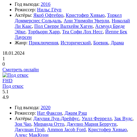
Год выхода:
2016
Режиссер:
Нильс Гёуп
Актёры:
Якоб Офтебро
,
Кристофер Хивью
,
Торкел
Доммерснес Сольдаль
,
Ани Улимойн Уверли
,
Николай
Ли Каас
,
Пол Сверре Валхейм Хаген
,
Асмунд Бреде
Эйке
,
Торбьорн Харр
,
Теа Софи Лох Несс
,
Йеппе Бек
Лаурсен
Жанр:
Приключения
,
Исторический
,
Боевик
,
Драма
18.01.2024
1
0
Смотреть онлайн
FHD
Под откос
5.1
4.9
Год выхода:
2020
Режиссер:
Нат Факсон
,
Джим Рэш
Актёры:
Джулия Луи-Дрейфус
,
Уилл Феррелл
,
Зак Вудс
,
Зои Чао
,
Миранда Отто
,
Джулио Мария Беррути
,
Джулиан Грэй
,
Ammon Jacob Ford
,
Кристофер Хивью
,
Алекс МакКуин