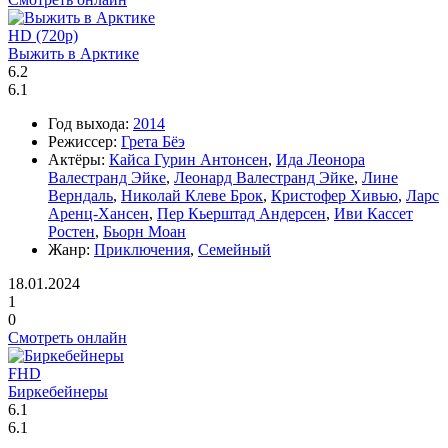
HD (720p)
Выжить в Арктике
6.2
6.1
Год выхода:
2014
Режиссер:
Грета Бёэ
Актёры:
Кайса Гурин Антонсен
,
Ида Леонора
Валестранд Эйке
,
Леонард Валестранд Эйке
,
Лине
Верндаль
,
Николай Клеве Брок
,
Кристофер Хивью
,
Ларс
Аренц-Хансен
,
Пер Кьерштад Андерсен
,
Иви Кассет
Ростен
,
Бьорн Моан
Жанр:
Приключения
,
Семейный
18.01.2024
1
0
Смотреть онлайн
FHD
Биркебейнеры
6.1
6.1