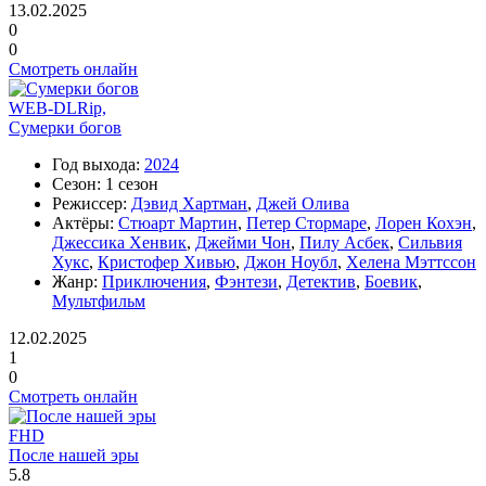
13.02.2025
0
0
Смотреть онлайн
WEB-DLRip,
Сумерки богов
Год выхода:
2024
Сезон:
1 сезон
Режиссер:
Дэвид Хартман
,
Джей Олива
Актёры:
Стюарт Мартин
,
Петер Стормаре
,
Лорен Кохэн
,
Джессика Хенвик
,
Джейми Чон
,
Пилу Асбек
,
Сильвия
Хукс
,
Кристофер Хивью
,
Джон Ноубл
,
Хелена Мэттссон
Жанр:
Приключения
,
Фэнтези
,
Детектив
,
Боевик
,
Мультфильм
12.02.2025
1
0
Смотреть онлайн
FHD
После нашей эры
5.8