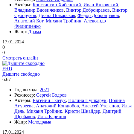
Актёры:
Константин Хабенский
,
Иван Янковский
,
Владимир Вдовиченков
,
Виктор Добронравов
,
Виктор
Сухоруков
,
Диана Пожарская
,
Фёдор Добронравов
,
Анатолий Кот
,
Михаил Тройник
,
Александр
Филиппенко
Жанр:
Драма
17.01.2024
0
0
Смотреть онлайн
FHD
Дышите свободно
6.67
Год выхода:
2021
Режиссер:
Сергей Бодров
Актёры:
Евгений Ткачук
,
Полина Пушкарук
,
Полина
Агуреева
,
Анатолий Кондюбов
,
Алексей Утеганов
,
Илья
Дель
,
Михаил Тройник
,
Кристи Шнайдер
,
Дмитрий
Щербаков
,
Илья Баринов
Жанр:
Мелодрама
17.01.2024