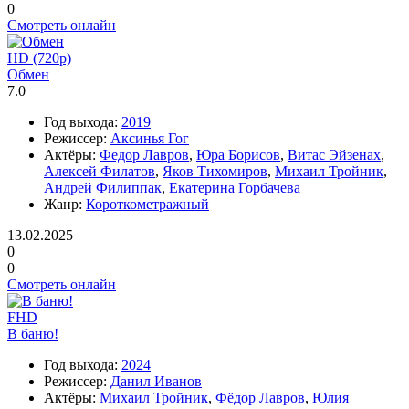
0
Смотреть онлайн
HD (720p)
Обмен
7.0
Год выхода:
2019
Режиссер:
Аксинья Гог
Актёры:
Федор Лавров
,
Юра Борисов
,
Витас Эйзенах
,
Алексей Филатов
,
Яков Тихомиров
,
Михаил Тройник
,
Андрей Филиппак
,
Екатерина Горбачева
Жанр:
Короткометражный
13.02.2025
0
0
Смотреть онлайн
FHD
В баню!
Год выхода:
2024
Режиссер:
Данил Иванов
Актёры:
Михаил Тройник
,
Фёдор Лавров
,
Юлия