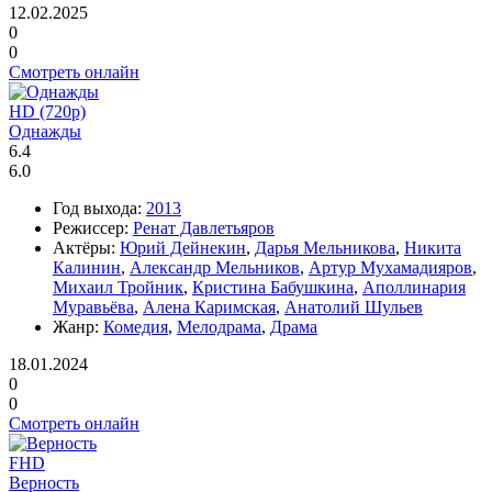
12.02.2025
0
0
Смотреть онлайн
HD (720p)
Однажды
6.4
6.0
Год выхода:
2013
Режиссер:
Ренат Давлетьяров
Актёры:
Юрий Дейнекин
,
Дарья Мельникова
,
Никита
Калинин
,
Александр Мельников
,
Артур Мухамадияров
,
Михаил Тройник
,
Кристина Бабушкина
,
Аполлинария
Муравьёва
,
Алена Каримская
,
Анатолий Шульев
Жанр:
Комедия
,
Мелодрама
,
Драма
18.01.2024
0
0
Смотреть онлайн
FHD
Верность