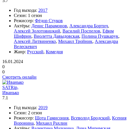
5.7
Год выхода:
2017
Сезон:
1 сезон
Режиссер:
Фёдор Стуков
Актёры:
Денис Парамонов
,
Александра Бортич
,
Алексей Золотовицкий
,
Василий Поспелов
,
Ефим
Шифрин
,
Виолетта Давыдовская
,
Полина Пушкарук
,
Алексей Литвиненко
,
Михаил Тройник
,
Александра
Велескевич
Жанр:
Русский
,
Комедия
16.01.2024
0
0
Смотреть онлайн
SATRip,
Иванько
7.1
Год выхода:
2019
Сезон:
2 сезон
Режиссер:
Шота Гамисония
,
Всеволод Бродский
,
Ксения
Воронина
,
Михаил Рахлин
Актёры:
Валентина Мазунина
,
Лина Миримская
,