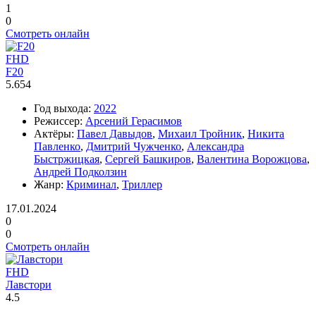
1
0
Смотреть онлайн
FHD
F20
5.654
Год выхода:
2022
Режиссер:
Арсений Герасимов
Актёры:
Павел Давыдов
,
Михаил Тройник
,
Никита
Павленко
,
Дмитрий Чужченко
,
Александра
Быстржицкая
,
Сергей Башкиров
,
Валентина Ворожцова
,
Андрей Подколзин
Жанр:
Криминал
,
Триллер
17.01.2024
0
0
Смотреть онлайн
FHD
Лавстори
4.5