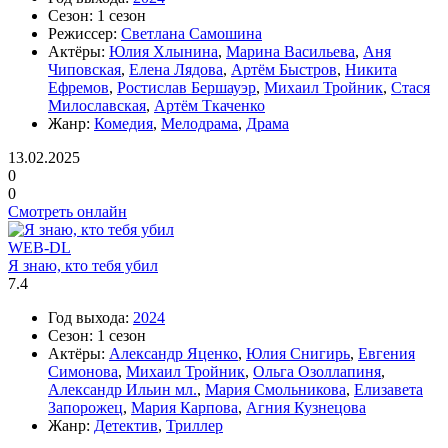
Сезон:
1 сезон
Режиссер:
Светлана Самошина
Актёры:
Юлия Хлынина
,
Марина Васильева
,
Аня
Чиповская
,
Елена Лядова
,
Артём Быстров
,
Никита
Ефремов
,
Ростислав Бершауэр
,
Михаил Тройник
,
Стася
Милославская
,
Артём Ткаченко
Жанр:
Комедия
,
Мелодрама
,
Драма
13.02.2025
0
0
Смотреть онлайн
WEB-DL
Я знаю, кто тебя убил
7.4
Год выхода:
2024
Сезон:
1 сезон
Актёры:
Александр Яценко
,
Юлия Снигирь
,
Евгения
Симонова
,
Михаил Тройник
,
Ольга Озоллапиня
,
Александр Ильин мл.
,
Мария Смольникова
,
Елизавета
Запорожец
,
Мария Карпова
,
Агния Кузнецова
Жанр:
Детектив
,
Триллер