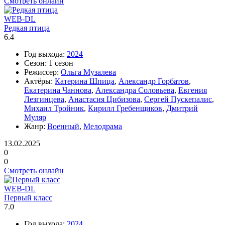
Смотреть онлайн
WEB-DL
Редкая птица
6.4
Год выхода:
2024
Сезон:
1 сезон
Режиссер:
Ольга Музалева
Актёры:
Катерина Шпица
,
Александр Горбатов
,
Екатерина Чаннова
,
Александра Соловьева
,
Евгения
Лезгинцева
,
Анастасия Цибизова
,
Сергей Пускепалис
,
Михаил Тройник
,
Кирилл Гребенщиков
,
Дмитрий
Муляр
Жанр:
Военный
,
Мелодрама
13.02.2025
0
0
Смотреть онлайн
WEB-DL
Первый класс
7.0
Год выхода:
2024