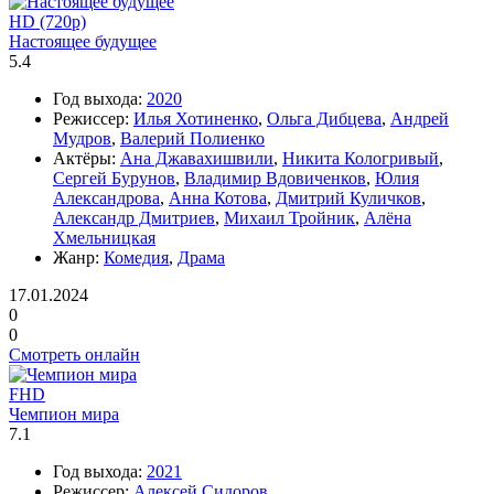
HD (720p)
Настоящее будущее
5.4
Год выхода:
2020
Режиссер:
Илья Хотиненко
,
Ольга Дибцева
,
Андрей
Мудров
,
Валерий Полиенко
Актёры:
Ана Джавахишвили
,
Никита Кологривый
,
Сергей Бурунов
,
Владимир Вдовиченков
,
Юлия
Александрова
,
Анна Котова
,
Дмитрий Куличков
,
Александр Дмитриев
,
Михаил Тройник
,
Алёна
Хмельницкая
Жанр:
Комедия
,
Драма
17.01.2024
0
0
Смотреть онлайн
FHD
Чемпион мира
7.1
Год выхода:
2021
Режиссер:
Алексей Сидоров