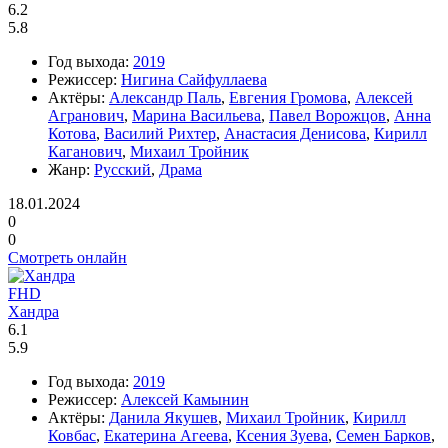
6.2
5.8
Год выхода:
2019
Режиссер:
Нигина Сайфуллаева
Актёры:
Александр Паль
,
Евгения Громова
,
Алексей
Агранович
,
Марина Васильева
,
Павел Ворожцов
,
Анна
Котова
,
Василий Рихтер
,
Анастасия Денисова
,
Кирилл
Каганович
,
Михаил Тройник
Жанр:
Русский
,
Драма
18.01.2024
0
0
Смотреть онлайн
FHD
Хандра
6.1
5.9
Год выхода:
2019
Режиссер:
Алексей Камынин
Актёры:
Данила Якушев
,
Михаил Тройник
,
Кирилл
Ковбас
,
Екатерина Агеева
,
Ксения Зуева
,
Семен Барков
,