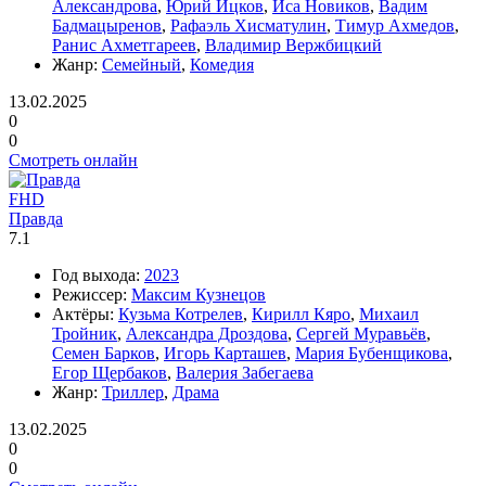
Александрова
,
Юрий Ицков
,
Иса Новиков
,
Вадим
Бадмацыренов
,
Рафаэль Хисматулин
,
Тимур Ахмедов
,
Ранис Ахметгареев
,
Владимир Вержбицкий
Жанр:
Семейный
,
Комедия
13.02.2025
0
0
Смотреть онлайн
FHD
Правда
7.1
Год выхода:
2023
Режиссер:
Максим Кузнецов
Актёры:
Кузьма Котрелев
,
Кирилл Кяро
,
Михаил
Тройник
,
Александра Дроздова
,
Сергей Муравьёв
,
Семен Барков
,
Игорь Карташев
,
Мария Бубенщикова
,
Егор Щербаков
,
Валерия Забегаева
Жанр:
Триллер
,
Драма
13.02.2025
0
0