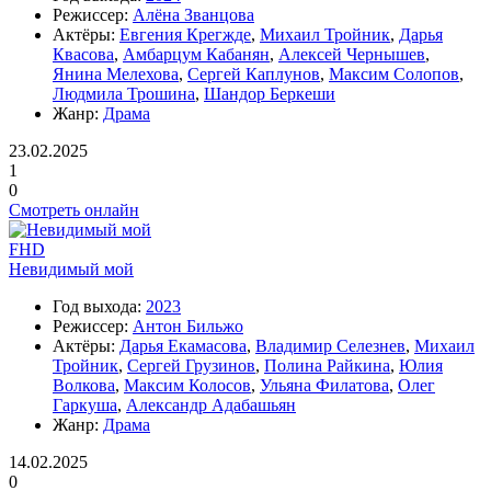
Режиссер:
Алёна Званцова
Актёры:
Евгения Крегжде
,
Михаил Тройник
,
Дарья
Квасова
,
Амбарцум Кабанян
,
Алексей Чернышев
,
Янина Мелехова
,
Сергей Каплунов
,
Максим Солопов
,
Людмила Трошина
,
Шандор Беркеши
Жанр:
Драма
23.02.2025
1
0
Смотреть онлайн
FHD
Невидимый мой
Год выхода:
2023
Режиссер:
Антон Бильжо
Актёры:
Дарья Екамасова
,
Владимир Селезнев
,
Михаил
Тройник
,
Сергей Грузинов
,
Полина Райкина
,
Юлия
Волкова
,
Максим Колосов
,
Ульяна Филатова
,
Олег
Гаркуша
,
Александр Адабашьян
Жанр:
Драма
14.02.2025
0