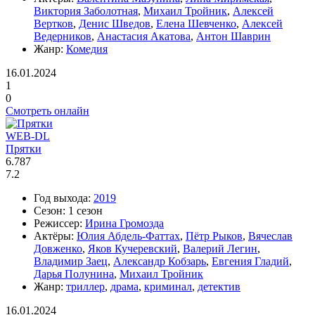
Виктория Заболотная
,
Михаил Тройник
,
Алексей
Вертков
,
Денис Шведов
,
Елена Шевченко
,
Алексей
Ведерников
,
Анастасия Акатова
,
Антон Шаврин
Жанр:
Комедия
16.01.2024
1
0
Смотреть онлайн
WEB-DL
Прятки
6.787
7.2
Год выхода:
2019
Сезон:
1 сезон
Режиссер:
Ирина Громозда
Актёры:
Юлия Абдель-Фаттах
,
Пётр Рыков
,
Вячеслав
Довженко
,
Яков Кучеревский
,
Валерий Легин
,
Владимир Заец
,
Александр Кобзарь
,
Евгения Гладий
,
Дарья Полунина
,
Михаил Тройник
Жанр:
триллер
,
драма
,
криминал
,
детектив
16.01.2024