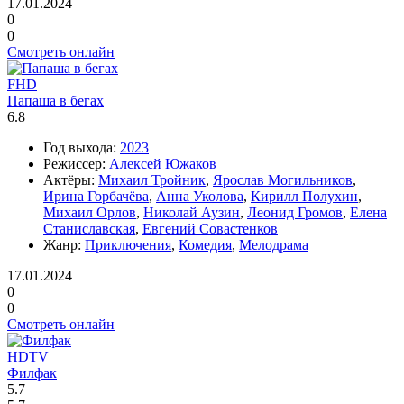
17.01.2024
0
0
Смотреть онлайн
FHD
Папаша в бегах
6.8
Год выхода:
2023
Режиссер:
Алексей Южаков
Актёры:
Михаил Тройник
,
Ярослав Могильников
,
Ирина Горбачёва
,
Анна Уколова
,
Кирилл Полухин
,
Михаил Орлов
,
Николай Аузин
,
Леонид Громов
,
Елена
Станиславская
,
Евгений Совастенков
Жанр:
Приключения
,
Комедия
,
Мелодрама
17.01.2024
0
0
Смотреть онлайн
HDTV
Филфак
5.7