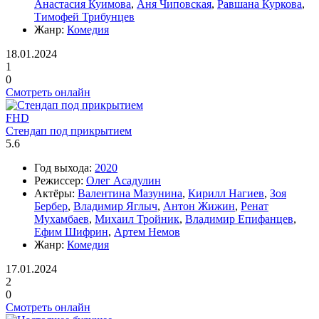
Анастасия Куимова
,
Аня Чиповская
,
Равшана Куркова
,
Тимофей Трибунцев
Жанр:
Комедия
18.01.2024
1
0
Смотреть онлайн
FHD
Стендап под прикрытием
5.6
Год выхода:
2020
Режиссер:
Олег Асадулин
Актёры:
Валентина Мазунина
,
Кирилл Нагиев
,
Зоя
Бербер
,
Владимир Яглыч
,
Антон Жижин
,
Ренат
Мухамбаев
,
Михаил Тройник
,
Владимир Епифанцев
,
Ефим Шифрин
,
Артем Немов
Жанр:
Комедия
17.01.2024
2
0
Смотреть онлайн