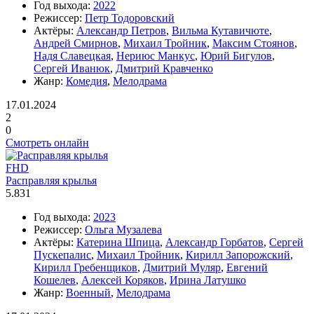
Год выхода:
2022
Режиссер:
Петр Тодоровский
Актёры:
Александр Петров
,
Вильма Кутавичюте
,
Андрей Смирнов
,
Михаил Тройник
,
Максим Стоянов
,
Надя Славецкая
,
Нериюс Манкус
,
Юрий Бигулов
,
Сергей Иванюк
,
Дмитрий Кравченко
Жанр:
Комедия
,
Мелодрама
17.01.2024
2
0
Смотреть онлайн
FHD
Расправляя крылья
5.831
Год выхода:
2023
Режиссер:
Ольга Музалева
Актёры:
Катерина Шпица
,
Александр Горбатов
,
Сергей
Пускепалис
,
Михаил Тройник
,
Кирилл Запорожский
,
Кирилл Гребенщиков
,
Дмитрий Муляр
,
Евгений
Кошелев
,
Алексей Коряков
,
Ирина Латушко
Жанр:
Военный
,
Мелодрама